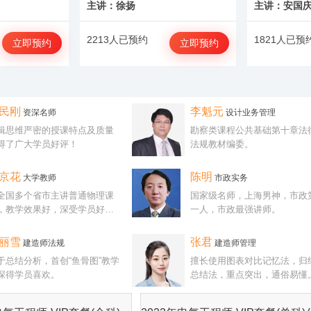
主讲：徐扬
主讲：安国
2213人已预约
1821人已预
立即预约
立即预约
民刚
李魁元
资深名师
设计业务管理
辑思维严密的授课特点及质量
勘察类课程公共基础第十章法
得了广大学员好评！
法规教材编委。
京花
陈明
大学教师
市政实务
全国多个省市主讲普通物理课
国家级名师，上海男神，市政
，教学效果好，深受学员好评
一人，市政最强讲师。
欢迎。
丽雪
张君
建造师法规
建造师管理
于总结分析，首创“鱼骨图”教学
擅长使用图表对比记忆法，归
深得学员喜欢。
总结法，重点突出，通俗易懂