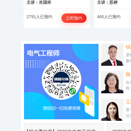
主讲：肖国祥
主讲：苏婷
2791人已预约
465人已预约
立即预约
钱
逻
赢
魏
在
程
和
王
善
法