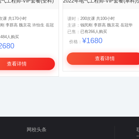
电气工程师-VIP套餐(全科)
0次课 共170小时
课时：
200次课 共100小时
刚 李群高 魏京花 许怡生 岳冠
主讲：
钱民刚 李群高 魏京花 岳冠华
已售：
已有266人购买
484人购买
¥1680
价格：
2680
查看详情
查看详情
网校头条