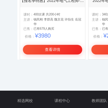
【报名季特惠】2022年电气工程师-精品VIP套餐
2022年
课时：
400次课 共200小时
课时：
34
主讲：
钱民刚 李群高 魏京花 许怡生 岳冠
主讲：
钱民
华
华
已售：
已有679人购买
已售：
已有
¥3980
¥
价格：
价格：
查看详情
精选网校
课程中心
教师团队