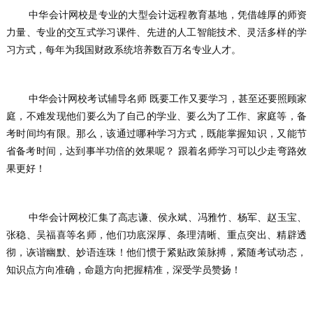
	中华会计网校是专业的大型会计远程教育基地，凭借雄厚的师资
力量、专业的交互式学习课件、先进的人工智能技术、灵活多样的学
习方式，每年为我国财政系统培养数百万名专业人才。
	中华会计网校考试辅导名师 既要工作又要学习，甚至还要照顾家
庭，不难发现他们要么为了自己的学业、要么为了工作、家庭等，备
考时间均有限。那么，该通过哪种学习方式，既能掌握知识，又能节
省备考时间，达到事半功倍的效果呢？ 跟着名师学习可以少走弯路效
果更好！
	中华会计网校汇集了高志谦、侯永斌、冯雅竹、杨军、赵玉宝、
张稳、吴福喜等名师，他们功底深厚、条理清晰、重点突出、精辟透
彻，诙谐幽默、妙语连珠！他们惯于紧贴政策脉搏，紧随考试动态，
知识点方向准确，命题方向把握精准，深受学员赞扬！