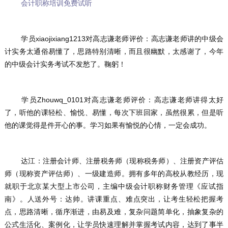
会计职称培训免费试听
	学员xiaojixiang1213对高志谦老师评价：高志谦老师讲的中级会
计实务太通俗易懂了，思路特别清晰，而且很幽默，太感谢了，今年
的中级会计实务考试不发愁了。鞠躬！
	学员Zhouwq_0101对高志谦老师评价：高志谦老师讲得太好
了，听他的课轻松、愉悦、易懂，每次下班回家，虽然很累，但是听
他的课觉得是件开心的事。学习如果有愉悦的心情，一定会成功。
	达江：注册会计师、注册税务师（现称税务师）、注册资产评估
师（现称资产评估师）、一级建造师。拥有多年的高校从教经历，现
就职于北京某大型上市公司，主编中级会计职称财务管理《应试指
南》。人送外号：达帅。讲课重点、难点突出，让考生轻松把握考
点，思路清晰，循序渐进，由易及难，复杂问题简单化，抽象复杂的
公式生活化、案例化，让学员快速理解并掌握考试内容，达到了事半