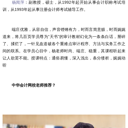
杨闻萍
：副教授，硕士，从1992年起开始从事会计职称考试培
训，从1993年起从事注册会计师考试辅导工作。
	端庄优雅，从容自信，声音铿锵有力，时而言简意赅，时而娓娓
道来，将几百页学员尊为"天书"的审计教材幻化为一条条白话，掰碎
了、揉烂了，一针见血道破各个重难点审计程序、方法与实务工作之
间的联系。在学员心目中，杨老师时尚、端庄、稳重，其课程听起来
让人欲罢不能。授课特点：通俗易懂，深入浅出，条分缕析，娓娓动
听
中华会计网校老师推荐？