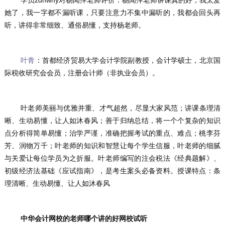
她了，我一字都不漏听课，只要注意力不集中漏听的，我都会回头再
听，讲得非常细致、通俗易懂，支持杨老师。
叶青
：首都经济贸易大学会计学院副教授，会计学硕士，北京国
际税收研究会会员，注册会计师（非执业会员）。
	叶老师美丽与优雅并重、才气超然，尽显大家风范；讲课条理清
晰、生动易懂，让人如沐春风；善于归纳总结，将一个个复杂的知识
点分析得简单易懂；治学严谨，准确把握考试的重点、难点；桃李芬
芳、润物万千；叶老师的知识和智慧让每个学生信服，叶老师的细腻
与关爱让每位学员为之折服。叶老师编写的注会税法《经典题解》、
初级经济法基础《应试指南》，是考生案头必备资料。授课特点：条
理清晰、生动易懂、让人如沐春风
中华会计网校的老师哪个讲的好网校试听