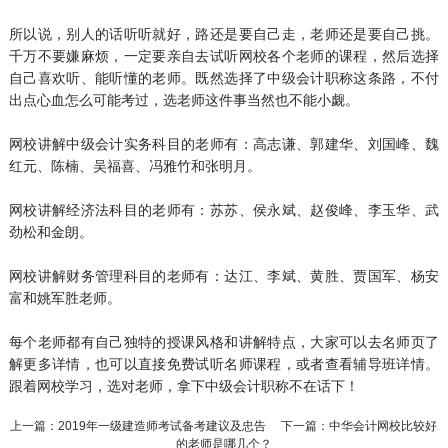
所以说，别人的话听听就好，路还是要自己走，老师还是要自己挑。
千万不要嫌麻烦，一定要亲自去试听网校各个老师的课程，然后选择
自己喜欢听、能听懂的老师。既然选择了中级会计职称这条路，不付
出点心血怎么可能考过，选老师这件事当然也不能小觑。
网校讲解中级会计实务科目的老师有：高志谦、郭建华、刘国峰、魏
红元、陈楠、吴福喜、冯雅竹和张明月。
网校讲解经济法科目的老师有：苏苏、侯永斌、赵俊峰、李玉华、武
劲松和金朗。
网校讲解财务管理科目的老师有：达江、李斌、黄胜、贾国军、杨安
富和姚军胜老师。
每个老师都有自己独特的授课风格和讲解特点，大家可以去名师页了
解更多详情，也可以直接免费试听名师课程，或者查看辅导班详情。
跟着网校学习，选对老师，拿下中级会计职称不在话下！
上一篇：
2019年一级建造师考试备考建议及忠告
下一篇：
中华会计网校比较好
的老师是哪几个？