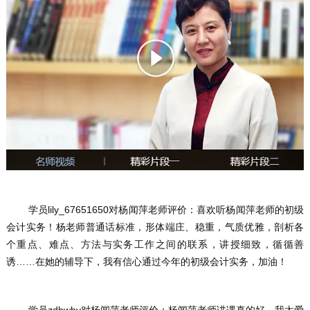
	学员lily_67651650对杨闻萍老师评价：喜欢听杨闻萍老师的初级
会计实务！杨老师普通话标准，形体端庄、稳重，气质优雅，剖析各
个重点、难点、方法与实务工作之间的联系，讲授细致，循循善
诱……在她的辅导下，我有信心通过今年的初级会计实务，加油！
	学员zdhwhy对杨闻萍老师评价：杨闻萍老师讲课真的好，我太爱